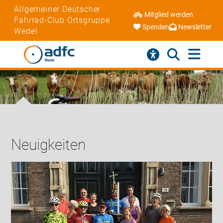
Allgemeiner Deutscher
Mitglied werden
Fahrrad-Club Ortsgruppe
Spenden
Newsletter
Wedel
Neuigkeiten