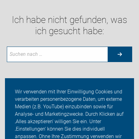
Ich habe nicht gefunden, was
ich gesucht habe:
Neuigkeiten
Wir verwenden mit Ihrer Einwilligung Cookies und
verarbeiten personenbezogene Daten, um externe
ADFC Wedel
Medien (z.B. YouTube) einzubinden sowie für
Analyse- und Marketingzwecke. Durch Klicken auf
Sei dabei
‚Alles akzeptieren‘ willigen Sie ein. Unter
Presse
‚Einstellungen‘ können Sie dies individuell
anpassen. Ohne Ihre Zustimmung verwenden wir