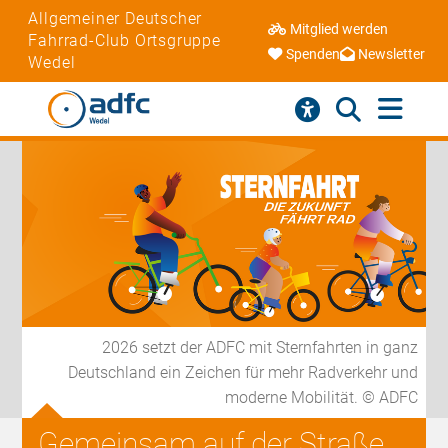
Allgemeiner Deutscher
Mitglied werden
Fahrrad-Club Ortsgruppe
Spenden
Newsletter
Wedel
2026 setzt der ADFC mit Sternfahrten in ganz
Deutschland ein Zeichen für mehr Radverkehr und
moderne Mobilität. © ADFC
Gemeinsam auf der Straße